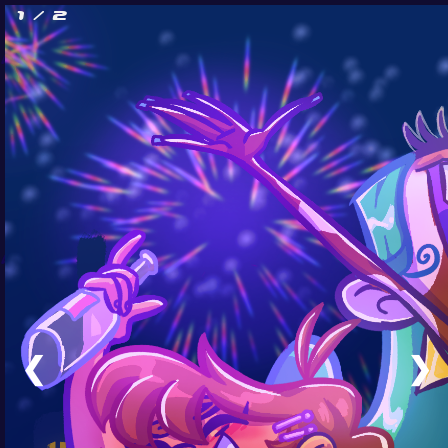
1 / 2
❮
❯